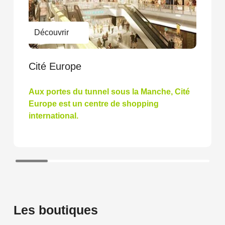
Centre Commercial Calais Mivoix
Centre Commercial Chambourcy
Centre Commercial Champs-Sur-Marne
Centre Commercial Charleville-Mézières
Centre Commercial Chateauroux
Centre Commercial Cholet
Cité Europe
Centre Commercial Château Thierry
Centre Commercial Châteauneuf-les-
Aux portes du tunnel sous la Manche, Cité
Martigues
Centre Commercial Claira Salanca
Europe est un centre de shopping
Centre Commercial Clermont Ferrand -
international.
Lempdes
Centre Commercial Condé sur L'escaut
Centre Commercial Creil - Saint Maximin
Centre Commercial Dinan Quévert
Centre Commercial Douai Flers
Centre Commercial Draguignan
Centre Commercial Epinal
Centre Commercial Ermont
Les boutiques
Centre Commercial Feurs
Centre Commercial Flers Les Groseillers