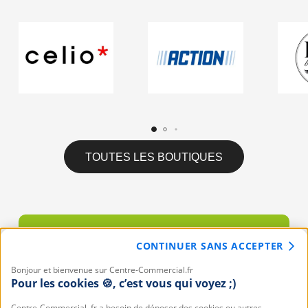
Centre Commercial Flins sur Seine
Centre Commercial Fourmies
Centre Commercial Francheville
Centre Commercial Gennevilliers
Centre Commercial Geric Thionville
Centre Commercial Goussainville
Centre Commercial Grand Evreux
Centre Commercial Grand Vitrolles
Centre Commercial Grenoble - Saint-
Egrève
Centre Commercial Grenoble Echirolles
TOUTES LES BOUTIQUES
Centre Commercial Grenoble Meylan
Centre Commercial Gruchet le Valasse
Centre Commercial Guéret
Centre Commercial K2
Centre Commercial L'Hay Les Roses
Commerces éphémères
Centre Commercial La Ciotat
CONTINUER SANS ACCEPTER
Centre Commercial La Creule
Vous êtes à la recherche d'un emplacement ou
Centre Commercial La Roche sur Yon
Bonjour et bienvenue sur Centre-Commercial.fr
d'une boutique éphémère ? Découvrez nos solutions
Centre Commercial Langueux - Saint-
Pour les cookies 🍪, c’est vous qui voyez ;)
Brieuc
Centre-Commercial. fr a besoin de déposer des cookies ou autres